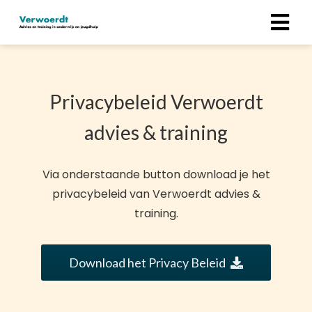
ngen
Privacybeleid Verwoerdt
 policy
advies & training
oneel
Via onderstaande button download je het
onele
privacybeleid van Verwoerdt advies &
s zijn
training.
kelijk om
bsite te
ken. Ze
Download het Privacy Beleid
 gebruikt
asisfuncties
der deze